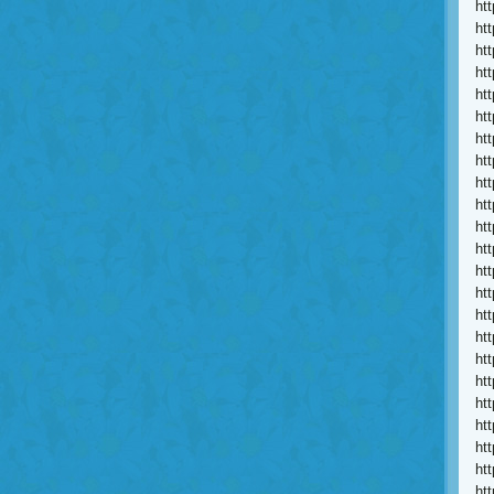
ht
ht
ht
ht
ht
ht
ht
ht
ht
ht
ht
ht
ht
ht
ht
ht
ht
ht
ht
ht
ht
ht
ht