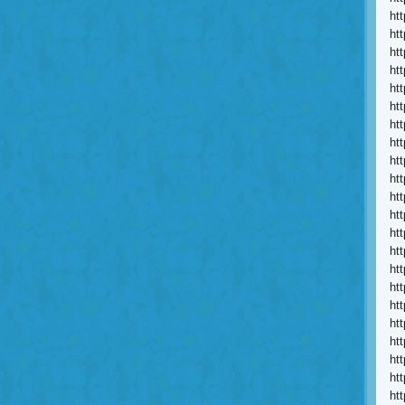
ht
ht
ht
ht
ht
ht
ht
ht
ht
ht
ht
ht
ht
ht
ht
ht
ht
ht
ht
ht
ht
ht