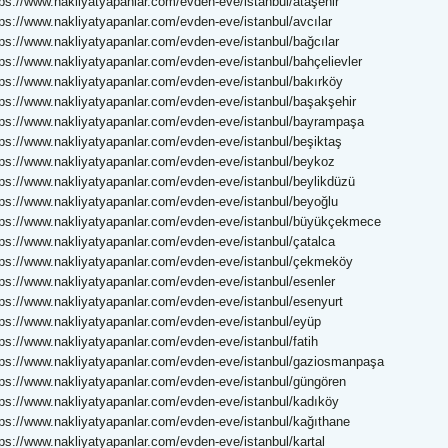
tps://www.nakliyatyapanlar.com/evden-eve/istanbul/ataşehir
tps://www.nakliyatyapanlar.com/evden-eve/istanbul/avcılar
tps://www.nakliyatyapanlar.com/evden-eve/istanbul/bağcılar
tps://www.nakliyatyapanlar.com/evden-eve/istanbul/bahçelievler
tps://www.nakliyatyapanlar.com/evden-eve/istanbul/bakırköy
tps://www.nakliyatyapanlar.com/evden-eve/istanbul/başakşehir
tps://www.nakliyatyapanlar.com/evden-eve/istanbul/bayrampaşa
tps://www.nakliyatyapanlar.com/evden-eve/istanbul/beşiktaş
tps://www.nakliyatyapanlar.com/evden-eve/istanbul/beykoz
tps://www.nakliyatyapanlar.com/evden-eve/istanbul/beylikdüzü
tps://www.nakliyatyapanlar.com/evden-eve/istanbul/beyoğlu
tps://www.nakliyatyapanlar.com/evden-eve/istanbul/büyükçekmece
tps://www.nakliyatyapanlar.com/evden-eve/istanbul/çatalca
tps://www.nakliyatyapanlar.com/evden-eve/istanbul/çekmeköy
tps://www.nakliyatyapanlar.com/evden-eve/istanbul/esenler
tps://www.nakliyatyapanlar.com/evden-eve/istanbul/esenyurt
tps://www.nakliyatyapanlar.com/evden-eve/istanbul/eyüp
tps://www.nakliyatyapanlar.com/evden-eve/istanbul/fatih
tps://www.nakliyatyapanlar.com/evden-eve/istanbul/gaziosmanpaşa
tps://www.nakliyatyapanlar.com/evden-eve/istanbul/güngören
tps://www.nakliyatyapanlar.com/evden-eve/istanbul/kadıköy
tps://www.nakliyatyapanlar.com/evden-eve/istanbul/kağıthane
tps://www.nakliyatyapanlar.com/evden-eve/istanbul/kartal