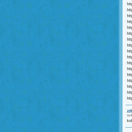
ht
ht
ht
ht
ht
htt
ht
ht
ht
ht
ht
ht
ht
ht
htt
ht
htt
zı
tari
ko