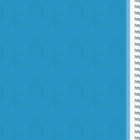
ht
ht
ht
ht
ht
ht
ht
ht
ht
ht
ht
ht
ht
ht
ht
ht
ht
ht
ht
ht
ht
ht
ht