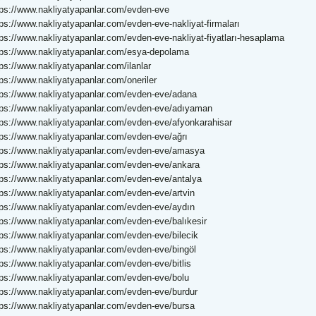
tps://www.nakliyatyapanlar.com/evden-eve
tps://www.nakliyatyapanlar.com/evden-eve-nakliyat-firmaları
tps://www.nakliyatyapanlar.com/evden-eve-nakliyat-fiyatları-hesaplama
tps://www.nakliyatyapanlar.com/esya-depolama
ps://www.nakliyatyapanlar.com/ilanlar
ps://www.nakliyatyapanlar.com/oneriler
tps://www.nakliyatyapanlar.com/evden-eve/adana
tps://www.nakliyatyapanlar.com/evden-eve/adıyaman
tps://www.nakliyatyapanlar.com/evden-eve/afyonkarahisar
tps://www.nakliyatyapanlar.com/evden-eve/ağrı
tps://www.nakliyatyapanlar.com/evden-eve/amasya
tps://www.nakliyatyapanlar.com/evden-eve/ankara
tps://www.nakliyatyapanlar.com/evden-eve/antalya
tps://www.nakliyatyapanlar.com/evden-eve/artvin
tps://www.nakliyatyapanlar.com/evden-eve/aydın
tps://www.nakliyatyapanlar.com/evden-eve/balıkesir
tps://www.nakliyatyapanlar.com/evden-eve/bilecik
tps://www.nakliyatyapanlar.com/evden-eve/bingöl
tps://www.nakliyatyapanlar.com/evden-eve/bitlis
tps://www.nakliyatyapanlar.com/evden-eve/bolu
tps://www.nakliyatyapanlar.com/evden-eve/burdur
tps://www.nakliyatyapanlar.com/evden-eve/bursa