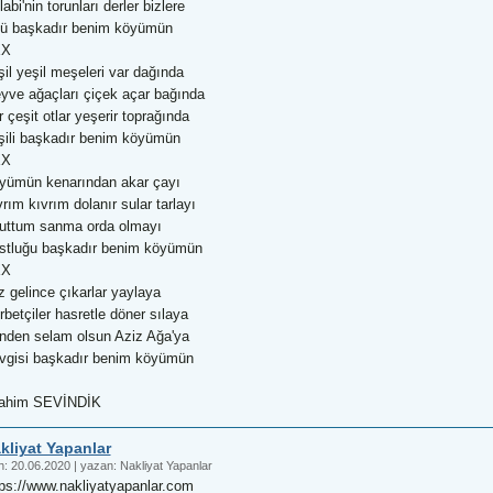
abi'nin torunları derler bizlere
ü başkadır benim köyümün
XX
il yeşil meşeleri var dağında
yve ağaçları çiçek açar bağında
 çeşit otlar yeşerir toprağında
şili başkadır benim köyümün
XX
yümün kenarından akar çayı
rım kıvrım dolanır sular tarlayı
uttum sanma orda olmayı
stluğu başkadır benim köyümün
XX
 gelince çıkarlar yaylaya
betçiler hasretle döner sılaya
nden selam olsun Aziz Ağa'ya
vgisi başkadır benim köyümün
rahim SEVİNDİK
kliyat Yapanlar
h:
20.06.2020
|
yazan:
Nakliyat Yapanlar
tps://www.nakliyatyapanlar.com