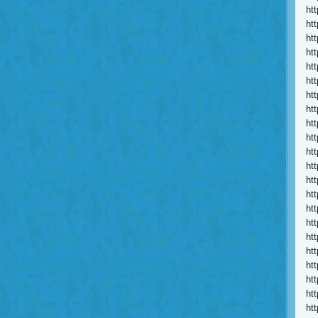
ht
ht
ht
ht
htt
htt
ht
ht
ht
ht
ht
ht
ht
ht
ht
ht
ht
ht
ht
ht
ht
ht