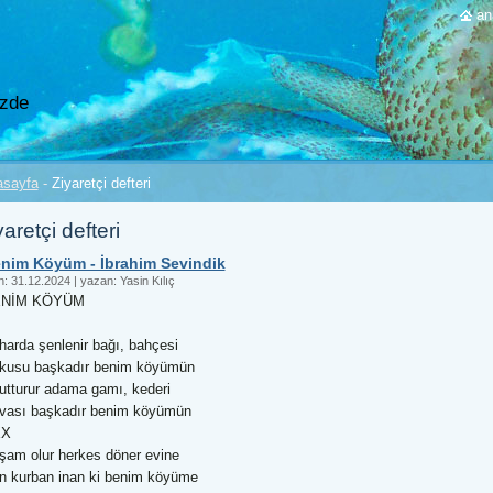
an
izde
asayfa
-
Ziyaretçi defteri
yaretçi defteri
nim Köyüm - İbrahim Sevindik
h:
31.12.2024
|
yazan:
Yasin Kılıç
NİM KÖYÜM
harda şenlenir bağı, bahçesi
kusu başkadır benim köyümün
utturur adama gamı, kederi
vası başkadır benim köyümün
XX
şam olur herkes döner evine
n kurban inan ki benim köyüme