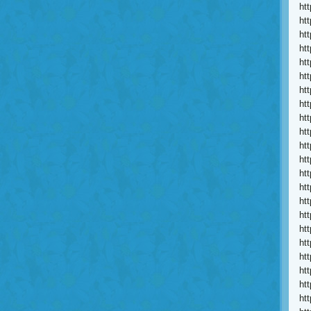
ht
ht
ht
ht
ht
ht
ht
ht
ht
ht
ht
ht
ht
ht
ht
ht
ht
ht
ht
ht
ht
ht