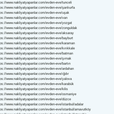
tps://www.nakliyatyapanlar.com/evden-eve/tunceli
tps://www.nakliyatyapanlar.com/evden-eve/şanlıurfa
tps://www.nakliyatyapanlar.com/evden-eve/uşak
tps://www.nakliyatyapanlar.com/evden-eve/van
tps://www.nakliyatyapanlar.com/evden-eve/yozgat
tps://www.nakliyatyapanlar.com/evden-eve/zonguldak
tps://www.nakliyatyapanlar.com/evden-eve/aksaray
tps://www.nakliyatyapanlar.com/evden-eve/bayburt
tps://www.nakliyatyapanlar.com/evden-eve/karaman
tps://www.nakliyatyapanlar.com/evden-eve/kırıkkale
tps://www.nakliyatyapanlar.com/evden-eve/batman
tps://www.nakliyatyapanlar.com/evden-eve/şırnak
tps://www.nakliyatyapanlar.com/evden-eve/bartın
tps://www.nakliyatyapanlar.com/evden-eve/ardahan
tps://www.nakliyatyapanlar.com/evden-eve/ığdır
tps://www.nakliyatyapanlar.com/evden-eve/yalova
tps://www.nakliyatyapanlar.com/evden-eve/karabük
tps://www.nakliyatyapanlar.com/evden-eve/kilis
tps://www.nakliyatyapanlar.com/evden-eve/osmaniye
tps://www.nakliyatyapanlar.com/evden-eve/düzce
tps://www.nakliyatyapanlar.com/evden-eve/istanbul/adalar
tps://www.nakliyatyapanlar.com/evden-eve/istanbul/arnavutköy