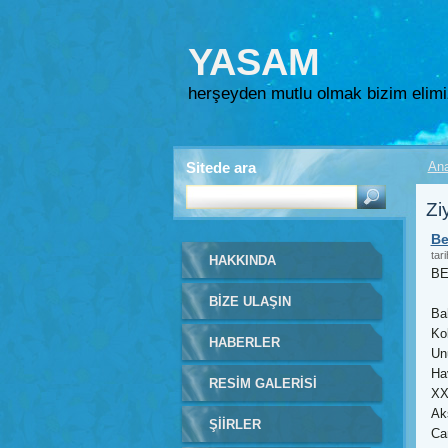
YASAM
herşeyden mutlu olmak bizim elim
Sitede ara
An
Zi
Be
tari
HAKKINDA
BE
BIZE ULAŞIN
Ba
Ko
HABERLER
Un
Ha
RESIM GALERISI
X
Ak
ŞIIRLER
Ca