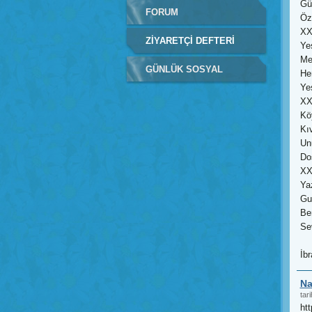
Gül
FORUM
Öz
X
ZIYARETÇI DEFTERI
Yeş
Me
GÜNLÜK SOSYAL
Her
Ye
ŞEYLER
X
Kö
Kıv
Un
Do
X
Yaz
Gur
Be
Se
İb
Na
tari
ht