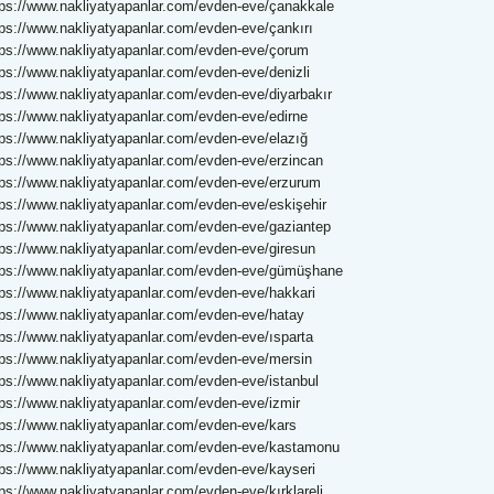
tps://www.nakliyatyapanlar.com/evden-eve/çanakkale
tps://www.nakliyatyapanlar.com/evden-eve/çankırı
tps://www.nakliyatyapanlar.com/evden-eve/çorum
tps://www.nakliyatyapanlar.com/evden-eve/denizli
tps://www.nakliyatyapanlar.com/evden-eve/diyarbakır
tps://www.nakliyatyapanlar.com/evden-eve/edirne
tps://www.nakliyatyapanlar.com/evden-eve/elazığ
tps://www.nakliyatyapanlar.com/evden-eve/erzincan
tps://www.nakliyatyapanlar.com/evden-eve/erzurum
tps://www.nakliyatyapanlar.com/evden-eve/eskişehir
tps://www.nakliyatyapanlar.com/evden-eve/gaziantep
tps://www.nakliyatyapanlar.com/evden-eve/giresun
tps://www.nakliyatyapanlar.com/evden-eve/gümüşhane
tps://www.nakliyatyapanlar.com/evden-eve/hakkari
tps://www.nakliyatyapanlar.com/evden-eve/hatay
tps://www.nakliyatyapanlar.com/evden-eve/ısparta
tps://www.nakliyatyapanlar.com/evden-eve/mersin
tps://www.nakliyatyapanlar.com/evden-eve/istanbul
tps://www.nakliyatyapanlar.com/evden-eve/izmir
tps://www.nakliyatyapanlar.com/evden-eve/kars
tps://www.nakliyatyapanlar.com/evden-eve/kastamonu
tps://www.nakliyatyapanlar.com/evden-eve/kayseri
tps://www.nakliyatyapanlar.com/evden-eve/kırklareli