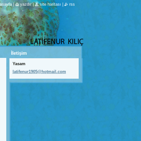
asayfa
|
yazdır
|
site haritası
|
rss
İletişim
Yasam
latifenu
r1905@ho
tmail.co
m